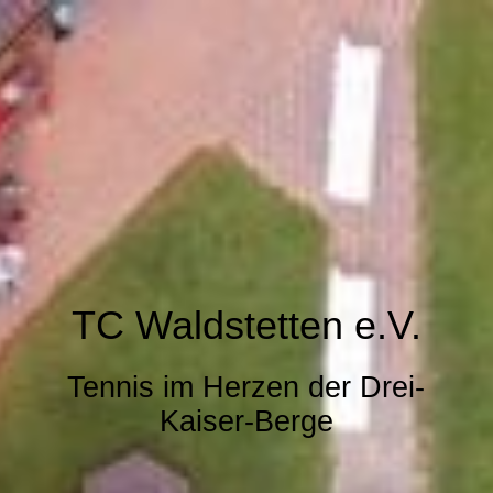
TC Waldstetten e.V.
Tennis im Herzen der Drei-
Kaiser-Berge