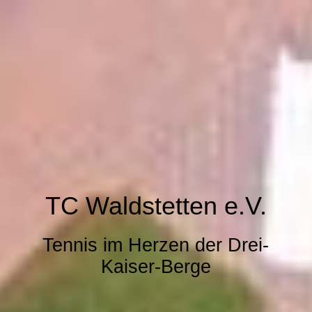
TC Waldstetten e.V.
Tennis im Herzen der Drei-
Kaiser-Berge