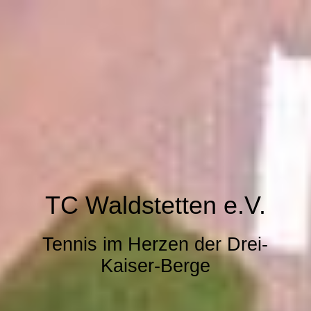
TC Waldstetten e.V.
Tennis im Herzen der Drei-
Kaiser-Berge