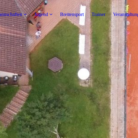
nnschaften
Jugend
Breitensport
Trainer
Veranstaltun